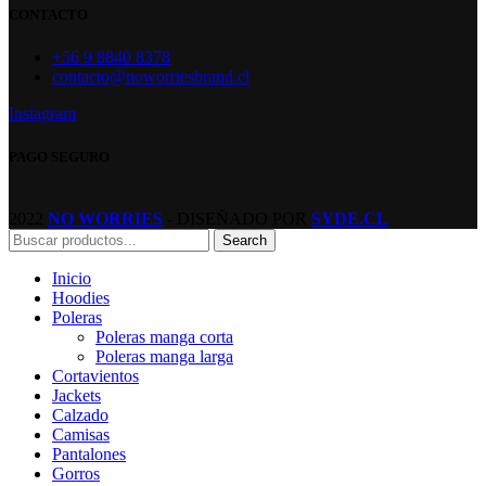
CONTACTO
+56 9 8840 8378
contacto@noworriesbrand.cl
Instagram
PAGO SEGURO
2022
NO WORRIES
- DISEÑADO POR
SYDE.CL
Search
Inicio
Hoodies
Poleras
Poleras manga corta
Poleras manga larga
Cortavientos
Jackets
Calzado
Camisas
Pantalones
Gorros