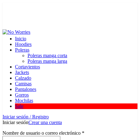
contacto@noworriesbrand.cl
NEW ARRIVALS // POLERONES // POLERAS // 2024
Inicio
Hoodies
Poleras
Poleras manga corta
Poleras manga larga
Cortavientos
Jackets
Calzado
Camisas
Pantalones
Gorros
Mochilas
Sale
Iniciar sesión / Registro
Iniciar sesión
Crear una cuenta
Nombre de usuario o correo electrónico
*